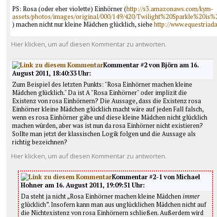
PS: Rosa (oder eher violette) Einhörner (
http://s3.amazonaws.com/kym-
assets/photos/images/original/000/149/420/Twilight%20Sparkle%20i
) machen nicht nur kleine Mädchen glücklich, siehe
http://www.equestriad
Hier klicken, um auf diesen Kommentar zu antworten.
Kommentar #2 von Björn am 16.
August 2011, 18:40:33 Uhr:
Zum Beispiel des letzten Punkts: "Rosa Einhörner machen kleine
Mädchen glücklich." Da ist A "Rosa Einhörner" oder implizit die
Existenz von rosa Einhörnern? Die Aussage, dass die Existenz rosa
Einhörner kleine Mädchen glücklich macht wäre auf jeden Fall falsch,
wenn es rosa Einhörner gäbe und diese kleine Mädchen nicht glücklich
machen würden, aber was ist nun da rosa Einhörner nicht existieren?
Sollte man jetzt der klassischen Logik folgen und die Aussage als
richtig bezeichnen?
Hier klicken, um auf diesen Kommentar zu antworten.
Kommentar #2-1 von Michael
Hohner am 16. August 2011, 19:09:51 Uhr:
Da steht ja nicht „Rosa Einhörner machen kleine Mädchen
immer
glücklich”. Insofern kann man aus unglücklichen Mädchen nicht auf
die Nichtexistenz von rosa Einhörnern schließen. Außerdem wird