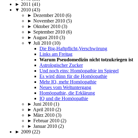
► 2011 (41)
▼ 2010 (43)
► Dezember 2010 (6)
► November 2010 (5)
► Oktober 2010 (3)
► September 2010 (6)
► August 2010 (3)
▼ Juli 2010 (10)
Die Big-Haftpflicht-Verschwörung
Links am Freitag
Warum Pseudomedizin nicht totzukriegen ist
Astrologischer Zucker
Und noch eins: Homöopathie im Spiegel
Es wird dünn für die Homöopathie
Mehr IQ, mehr Homöopathie
Neues vom Weltuntergang
Homöopathie, die Erklärung
IQ und die Homöopathie
► Juni 2010 (1)
► April 2010 (2)
► März 2010 (3)
► Februar 2010 (2)
► Januar 2010 (2)
► 2009 (22)