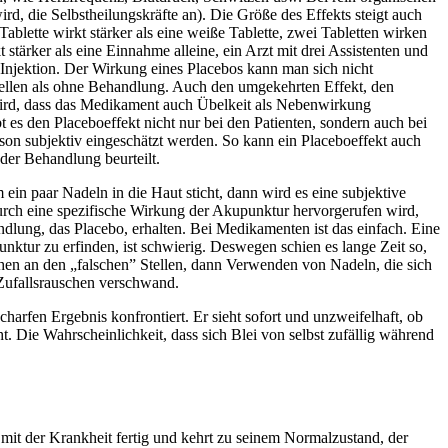
rd, die Selbstheilungskräfte an). Die Größe des Effekts steigt auch
Tablette wirkt stärker als eine weiße Tablette, zwei Tabletten wirken
t stärker als eine Einnahme alleine, ein Arzt mit drei Assistenten und
ine Injektion. Der Wirkung eines Placebos kann man sich nicht
ustellen als ohne Behandlung. Auch den umgekehrten Effekt, den
 wird, dass das Medikament auch Übelkeit als Nebenwirkung
t es den Placeboeffekt nicht nur bei den Patienten, sondern auch bei
on subjektiv eingeschätzt werden. So kann ein Placeboeffekt auch
 der Behandlung beurteilt.
in paar Nadeln in die Haut sticht, dann wird es eine subjektive
durch eine spezifische Wirkung der Akupunktur hervorgerufen wird,
ndlung, das Placebo, erhalten. Bei Medikamenten ist das einfach. Eine
punktur zu erfinden, ist schwierig. Deswegen schien es lange Zeit so,
echen an den „falschen” Stellen, dann Verwenden von Nadeln, die sich
m Zufallsrauschen verschwand.
harfen Ergebnis konfrontiert. Er sieht sofort und unzweifelhaft, ob
t. Die Wahrscheinlichkeit, dass sich Blei von selbst zufällig während
t mit der Krankheit fertig und kehrt zu seinem Normalzustand, der