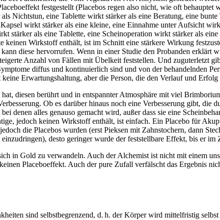
eboeffekt festgestellt (Placebos regen also nicht, wie oft behauptet wi
s Nichtstun, eine Tablette wirkt stärker als eine Beratung, eine bunte 
ße Kapsel wirkt stärker als eine kleine, eine Einnahme unter Aufsicht wirk
wirkt stärker als eine Tablette, eine Scheinoperation wirkt stärker als e
e keinen Wirkstoff enthält, ist im Schnitt eine stärkere Wirkung festz
 kann diese hervorrufen. Wenn in einer Studie den Probanden erklärt
gerte Anzahl von Fällen mit Übelkeit feststellen. Und zuguterletzt gib
mptome diffus und kontinuierlich sind und von der behandelnden Pers
t keine Erwartungshaltung, aber die Person, die den Verlauf und Erfolg
t, diesen berührt und in entspannter Atmosphäre mit viel Brimborium e
Verbesserung. Ob es darüber hinaus noch eine Verbesserung gibt, die 
, bei denen alles genauso gemacht wird, außer dass sie eine Scheinbeha
tige, jedoch keinen Wirkstoff enthält, ist einfach. Ein Placebo für Aku
er jedoch die Placebos wurden (erst Pieksen mit Zahnstochern, dann St
t einzudringen), desto geringer wurde der feststellbare Effekt, bis er i
sich in Gold zu verwandeln. Auch der Alchemist ist nicht mit einem unsc
 keinen Placeboeffekt. Auch der pure Zufall verfälscht das Ergebnis nich
eiten sind selbstbegrenzend, d. h. der Körper wird mittelfristig selbs