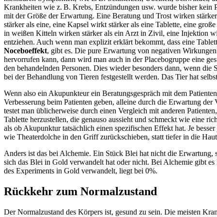
Krankheiten wie z. B. Krebs, Entzündungen usw. wurde bisher kein Plac
mit der Größe der Erwartung. Eine Beratung und Trost wirken stärker al
stärker als eine, eine Kapsel wirkt stärker als eine Tablette, eine gro
in weißen Kitteln wirken stärker als ein Arzt in Zivil, eine Injektion 
entziehen. Auch wenn man explizit erklärt bekommt, dass eine Tablett
Noceboeffekt
, gibt es. Die pure Erwartung von negativen Wirkungen
hervorrufen kann, dann wird man auch in der Placebogruppe eine gestei
den behandelnden Personen. Dies wieder besonders dann, wenn die Sy
bei der Behandlung von Tieren festgestellt werden. Das Tier hat selbs
Wenn also ein Akupunkteur ein Beratungsgespräch mit dem Patienten ha
Verbesserung beim Patienten geben, alleine durch die Erwartung der 
testet man üblicherweise durch einen Vergleich mit anderen Patienten
Tablette herzustellen, die genauso aussieht und schmeckt wie eine rich
als ob Akupunktur tatsächlich einen spezifischen Effekt hat. Je bess
wie Theaterdolche in den Griff zurückschieben, statt tiefer in die Hau
Anders ist das bei Alchemie. Ein Stück Blei hat nicht die Erwartung, 
sich das Blei in Gold verwandelt hat oder nicht. Bei Alchemie gibt es
des Experiments in Gold verwandelt, liegt bei 0%.
Rückkehr zum Normalzustand
Der Normalzustand des Körpers ist, gesund zu sein. Die meisten Krankh