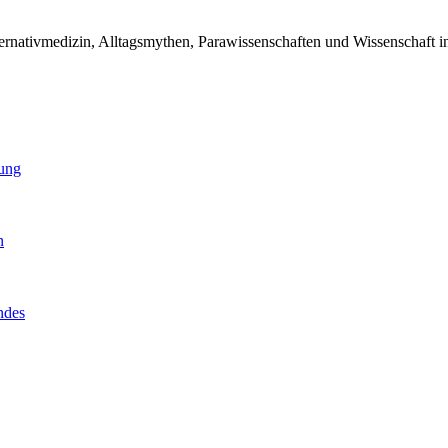
ternativmedizin, Alltagsmythen, Parawissenschaften und Wissenschaft 
dung
n
ndes