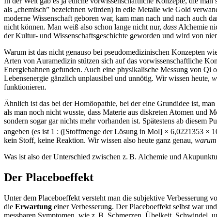
In der Welt gab es ja etliche vorwissenschaftliche Konzepte, die man 
als „chemisch” bezeichnen würden) in edle Metalle wie Gold verwandel
moderne Wissenschaft geboren war, kam man nach und nach auch darau
nicht können. Man weiß also schon lange nicht nur,
dass
Alchemie nic
der Kultur- und Wissenschaftsgeschichte geworden und wird von niem
Warum ist das nicht genauso bei pseudomedizinischen Konzepten wie
Arten von Auramedizin stützen sich auf das vorwissenschaftliche Ko
Energiebahnen gefunden. Auch eine physikalische Messung von Qi oder
Lebensenergie gänzlich unplausibel und unnötig. Wir wissen heute,
w
funktionieren.
Ähnlich ist das bei der Homöopathie, bei der eine Grundidee ist, man
als man noch nicht wusste, dass Materie aus diskreten Atomen und Mo
sondern sogar gar nichts mehr vorhanden ist. Spätestens ab diesem Pu
angeben (es ist 1 : ([Stoffmenge der Lösung in Mol] × 6,0221353 × 1
kein Stoff, keine Reaktion. Wir wissen also heute ganz genau,
warum
Was ist also der Unterschied zwischen z. B. Alchemie und Akupunktu
Der Placeboeffekt
Unter dem Placeboeffekt versteht man die subjektive Verbesserung v
die
Erwartung
einer Verbesserung. Der Placeboeffekt selbst war und 
messbaren Symptomen, wie z. B. Schmerzen, Übelkeit, Schwindel, un