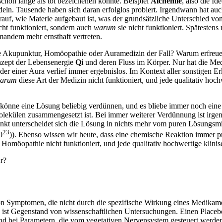
schon lange als tot bezeichenen könnte. Beispiel
Alchemie
, also die I
n. Tausende haben sich daran erfolglos probiert. Irgendwann hat auch 
f, wie Materie aufgebaut ist, was der grundsätzliche Unterschied vo
ht funktioniert, sondern auch
warum
sie nicht funktioniert. Spätestens
andem mehr ernsthaft vertreten.
 Akupunktur, Homöopathie oder Auramedizin der Fall? Warum erfreuen 
nzept der Lebensenergie
Qi
und deren Fluss im Körper. Nur hat die Medi
 einer Aura verlief immer ergebnislos. Im Kontext aller sonstigen Er
arum
diese Art der Medizin nicht funktioniert, und jede qualitativ hoch
 könne eine Lösung beliebig verdünnen, und es bliebe immer noch eine 
lekülen zusammengesetzt ist. Bei immer weiterer Verdünnung ist irgen
nkt unterscheidet sich die Lösung in nichts mehr vom puren Lösungsmit
23
0
)). Ebenso wissen wir heute, dass eine chemische Reaktion immer pr
Homöopathie nicht funktioniert, und jede qualitativ hochwertige klinis
r?
on Symptomen, die nicht durch die spezifische Wirkung eines Medikame
ist Gegenstand von wissenschaftlichen Untersuchungen. Einen Placeboef
d bei Parametern, die vom vegetativen Nervensystem gesteuert werden