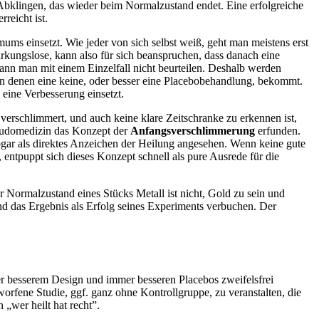
Abklingen, das wieder beim Normalzustand endet. Eine erfolgreiche
reicht ist.
ums einsetzt. Wie jeder von sich selbst weiß, geht man meistens erst
rkungslose, kann also für sich beanspruchen, dass danach eine
kann man mit einem Einzelfall nicht beurteilen. Deshalb werden
on denen eine keine, oder besser eine Placebobehandlung, bekommt.
eine Verbesserung einsetzt.
rschlimmert, und auch keine klare Zeitschranke zu erkennen ist,
Pseudomedizin das Konzept der
Anfangsverschlimmerung
erfunden.
ogar als direktes Anzeichen der Heilung angesehen. Wenn keine gute
entpuppt sich dieses Konzept schnell als pure Ausrede für die
 Normalzustand eines Stücks Metall ist nicht, Gold zu sein und
d das Ergebnis als Erfolg seines Experiments verbuchen. Der
r besserem Design und immer besseren Placebos zweifelsfrei
orfene Studie, ggf. ganz ohne Kontrollgruppe, zu veranstalten, die
 „wer heilt hat recht”.