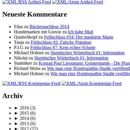
Neueste Kommentare
Elias zu
Büchernachlese 2014
Hundemarken mit Gravur zu
Ich habe Mail
Quatschkopf zu
Fehlschluss #34: Der maskierte Mann
Tanja zu
Fehlschluss #2: Falsche Prämisse
P.J.G zu
Fehlschluss #7: Kein echter Schotte
Michael Hohner zu
Skeptisches Wörterbuch #1: Information
Nikolai zu
Skeptisches Wörterbuch #1: Information
Statistiker zu
Konrad Paul Liessmann: Geisterstunde - Die Prax
Richard Weiss zu
Wie man eine Homöopathie-Studie veröffentl
Michael Hohner zu
Wie man eine Homöopathie-Studie veröffen
Archiv
► 2016 (3)
► 2015 (6)
► 2014 (6)
► 2013 (6)
► 2012 (22)