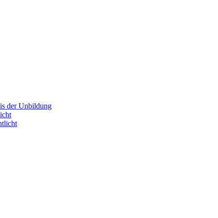
is der Unbildung
icht
tlicht