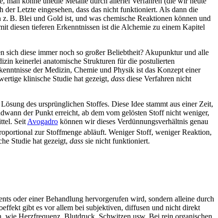
dee, man könne unedle Metalle durch allerlei Verfahren (die wir heute
der Letzte eingesehen, dass das nicht funktioniert. Als dann die
n z. B. Blei und Gold ist, und was chemische Reaktionen können und
 mit diesen tieferen Erkenntnissen ist die Alchemie zu einem Kapitel
sich diese immer noch so großer Beliebtheit?
Akupunktur und alle
zin keinerlei anatomische Strukturen für die postulierten
kenntnisse der Medizin, Chemie und Physik ist das Konzept einer
wertige klinische Studie hat gezeigt,
dass
diese Verfahren nicht
Lösung des ursprünglichen Stoffes. Diese Idee stammt aus einer Zeit,
dwann der Punkt erreicht, ab dem vom gelösten Stoff nicht weniger,
tel. Seit
Avogadro
können wir dieses Verdünnungsverhältnis genau
oportional zur Stoffmenge abläuft. Weniger Stoff, weniger Reaktion,
che Studie hat gezeigt,
dass
sie nicht funktioniert.
nts oder einer Behandlung hervorgerufen wird, sondern alleine durch
fekt gibt es vor allem bei subjektiven, diffusen und nicht direkt
, wie Herzfrequenz, Blutdruck, Schwitzen usw. Bei rein organischen