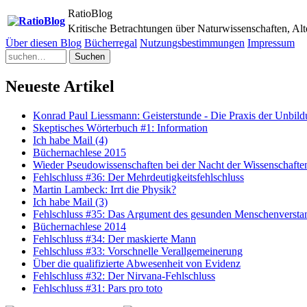
RatioBlog
Kritische Betrachtungen über Naturwissenschaften, Al
Über diesen Blog
Bücherregal
Nutzungsbestimmungen
Impressum
Suchen
Neueste Artikel
Konrad Paul Liessmann: Geisterstunde - Die Praxis der Unbil
Skeptisches Wörterbuch #1: Information
Ich habe Mail (4)
Büchernachlese 2015
Wieder Pseudowissenschaften bei der Nacht der Wissenschafte
Fehlschluss #36: Der Mehrdeutigkeitsfehlschluss
Martin Lambeck: Irrt die Physik?
Ich habe Mail (3)
Fehlschluss #35: Das Argument des gesunden Menschenversta
Büchernachlese 2014
Fehlschluss #34: Der maskierte Mann
Fehlschluss #33: Vorschnelle Verallgemeinerung
Über die qualifizierte Abwesenheit von Evidenz
Fehlschluss #32: Der Nirvana-Fehlschluss
Fehlschluss #31: Pars pro toto