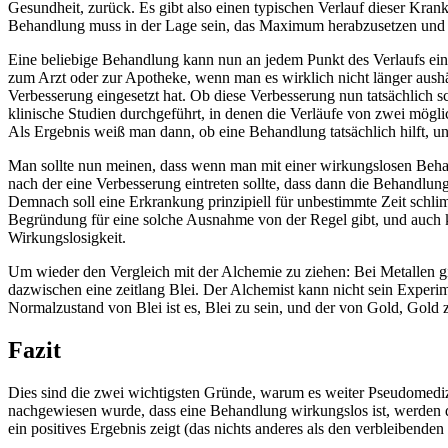
Gesundheit, zurück. Es gibt also einen typischen Verlauf dieser Kr
Behandlung muss in der Lage sein, das Maximum herabzusetzen und da
Eine beliebige Behandlung kann nun an jedem Punkt des Verlaufs einse
zum Arzt oder zur Apotheke, wenn man es wirklich nicht länger aushä
Verbesserung eingesetzt hat. Ob diese Verbesserung nun tatsächlich s
klinische Studien durchgeführt, in denen die Verläufe von zwei mög
Als Ergebnis weiß man dann, ob eine Behandlung tatsächlich hilft, u
Man sollte nun meinen, dass wenn man mit einer wirkungslosen Behan
nach der eine Verbesserung eintreten sollte, dass dann die Behandlun
Demnach soll eine Erkrankung prinzipiell für unbestimmte Zeit schli
Begründung für eine solche Ausnahme von der Regel gibt, und auch kei
Wirkungslosigkeit.
Um wieder den Vergleich mit der Alchemie zu ziehen: Bei Metallen gi
dazwischen eine zeitlang Blei. Der Alchemist kann nicht sein Exper
Normalzustand von Blei ist es, Blei zu sein, und der von Gold, Gold z
Fazit
Dies sind die zwei wichtigsten Gründe, warum es weiter Pseudomedi
nachgewiesen wurde, dass eine Behandlung wirkungslos ist, werden die
ein positives Ergebnis zeigt (das nichts anderes als den verbleibenden 