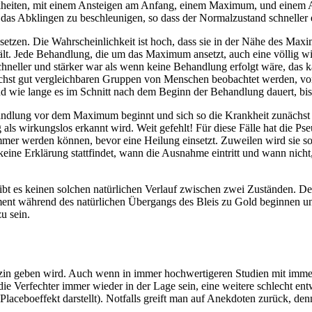
ankheiten, mit einem Ansteigen am Anfang, einem Maximum, und einem 
s Abklingen zu beschleunigen, so dass der Normalzustand schneller er
tzen. Die Wahrscheinlichkeit ist hoch, dass sie in der Nähe des Maxim
lt. Jede Behandlung, die um das Maximum ansetzt, auch eine völlig wi
chneller und stärker war als wenn keine Behandlung erfolgt wäre, das 
lichst gut vergleichbaren Gruppen von Menschen beobachtet werden, v
nd wie lange es im Schnitt nach dem Beginn der Behandlung dauert, bis 
dlung vor dem Maximum beginnt und sich so die Krankheit zunächst ve
g als wirkungslos erkannt wird. Weit gefehlt! Für diese Fälle hat die 
mmer werden können, bevor eine Heilung einsetzt. Zuweilen wird sie s
ne Erklärung stattfindet, wann die Ausnahme eintritt und wann nicht, 
bt es keinen solchen natürlichen Verlauf zwischen zwei Zuständen. Der
iment während des natürlichen Übergangs des Bleis zu Gold beginnen un
u sein.
zin geben wird. Auch wenn in immer hochwertigeren Studien mit imme
 Verfechter immer wieder in der Lage sein, eine weitere schlecht entw
Placeboeffekt darstellt). Notfalls greift man auf Anekdoten zurück, denn