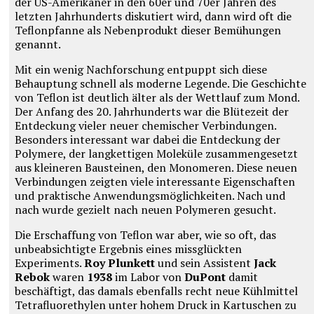
der US-Amerikaner in den 60er und 70er Jahren des
letzten Jahrhunderts diskutiert wird, dann wird oft die
Teflonpfanne als Nebenprodukt dieser Bemühungen
genannt.
Mit ein wenig Nachforschung entpuppt sich diese
Behauptung schnell als moderne Legende. Die Geschichte
von Teflon ist deutlich älter als der Wettlauf zum Mond.
Der Anfang des 20. Jahrhunderts war die Blütezeit der
Entdeckung vieler neuer chemischer Verbindungen.
Besonders interessant war dabei die Entdeckung der
Polymere, der langkettigen Moleküle zusammengesetzt
aus kleineren Bausteinen, den Monomeren. Diese neuen
Verbindungen zeigten viele interessante Eigenschaften
und praktische Anwendungsmöglichkeiten. Nach und
nach wurde gezielt nach neuen Polymeren gesucht.
Die Erschaffung von Teflon war aber, wie so oft, das
unbeabsichtigte Ergebnis eines missglückten
Experiments.
Roy Plunkett
und sein Assistent
Jack
Rebok
waren
1938
im Labor von
DuPont
damit
beschäftigt, das damals ebenfalls recht neue Kühlmittel
Tetrafluorethylen unter hohem Druck in Kartuschen zu