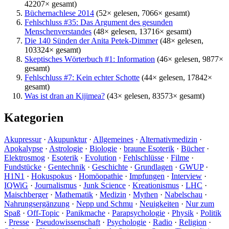
42207× gesamt)
Büchernachlese 2014
(52× gelesen, 7066× gesamt)
Fehlschluss #35: Das Argument des gesunden
Menschenverstandes
(48× gelesen, 13716× gesamt)
Die 140 Sünden der Anita Petek-Dimmer
(48× gelesen,
103324× gesamt)
Skeptisches Wörterbuch #1: Information
(46× gelesen, 9877×
gesamt)
Fehlschluss #7: Kein echter Schotte
(44× gelesen, 17842×
gesamt)
Was ist dran an Kijimea?
(43× gelesen, 83573× gesamt)
Kategorien
Akupressur
·
Akupunktur
·
Allgemeines
·
Alternativmedizin
·
Apokalypse
·
Astrologie
·
Biologie
·
braune Esoterik
·
Bücher
·
Elektrosmog
·
Esoterik
·
Evolution
·
Fehlschlüsse
·
Filme
·
Fundstücke
·
Gentechnik
·
Geschichte
·
Grundlagen
·
GWUP
·
H1N1
·
Hokuspokus
·
Homöopathie
·
Impfungen
·
Interview
·
IQWiG
·
Journalismus
·
Junk Science
·
Kreationismus
·
LHC
·
Maischberger
·
Mathematik
·
Medizin
·
Mythen
·
Nabelschau
·
Nahrungsergänzung
·
Nepp und Schmu
·
Neuigkeiten
·
Nur zum
Spaß
·
Off-Topic
·
Panikmache
·
Parapsychologie
·
Physik
·
Politik
·
Presse
·
Pseudowissenschaft
·
Psychologie
·
Radio
·
Religion
·