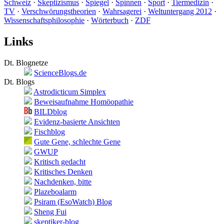
Schweiz
·
Skeptizismus
·
Spiegel
·
Spinnen
·
Sport
·
Tiermedizin
·
TV
·
Verschwörungstheorien
·
Wahrsagerei
·
Weltuntergang 2012
·
Wissenschaftsphilosophie
·
Wörterbuch
·
ZDF
Links
Dt. Blognetze
ScienceBlogs.de
Dt. Blogs
Astrodicticum Simplex
Beweisaufnahme Homöopathie
BILDblog
Evidenz-basierte Ansichten
Fischblog
Gute Gene, schlechte Gene
GWUP
Kritisch gedacht
Kritisches Denken
Nachdenken, bitte
Plazeboalarm
Psiram (EsoWatch) Blog
Sheng Fui
skeptiker-blog