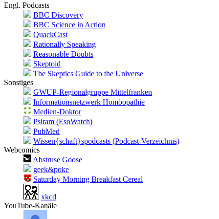
Engl. Podcasts
BBC Discovery
BBC Science in Action
QuackCast
Rationally Speaking
Reasonable Doubts
Skeptoid
The Skeptics Guide to the Universe
Sonstiges
GWUP-Regionalgruppe Mittelfranken
Informationsnetzwerk Homöopathie
Medien-Doktor
Psiram (EsoWatch)
PubMed
Wissen{schaft}spodcasts (Podcast-Verzeichnis)
Webcomics
Abstruse Goose
geek&poke
Saturday Morning Breakfast Cereal
xkcd
YouTube-Kanäle