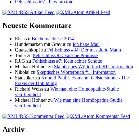
Fehlschluss #31: Pars pro toto
Neueste Kommentare
Elias zu
Büchernachlese 2014
Hundemarken mit Gravur zu
Ich habe Mail
Quatschkopf zu
Fehlschluss #34: Der maskierte Mann
Tanja zu
Fehlschluss #2: Falsche Prämisse
P.J.G zu
Fehlschluss #7: Kein echter Schotte
Michael Hohner zu
Skeptisches Wörterbuch #1: Information
Nikolai zu
Skeptisches Wörterbuch #1: Information
Statistiker zu
Konrad Paul Liessmann: Geisterstunde - Die
Praxis der Unbildung
Richard Weiss zu
Wie man eine Homöopathie-Studie
veröffentlicht
Michael Hohner zu
Wie man eine Homöopathie-Studie
veröffentlicht
Archiv