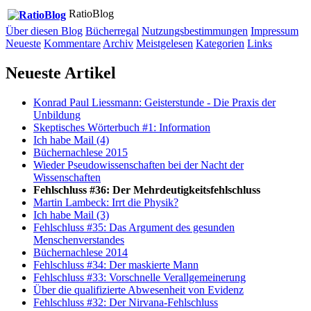
RatioBlog
Über diesen Blog
Bücherregal
Nutzungsbestimmungen
Impressum
Neueste
Kommentare
Archiv
Meistgelesen
Kategorien
Links
Neueste Artikel
Konrad Paul Liessmann: Geisterstunde - Die Praxis der
Unbildung
Skeptisches Wörterbuch #1: Information
Ich habe Mail (4)
Büchernachlese 2015
Wieder Pseudowissenschaften bei der Nacht der
Wissenschaften
Fehlschluss #36: Der Mehrdeutigkeitsfehlschluss
Martin Lambeck: Irrt die Physik?
Ich habe Mail (3)
Fehlschluss #35: Das Argument des gesunden
Menschenverstandes
Büchernachlese 2014
Fehlschluss #34: Der maskierte Mann
Fehlschluss #33: Vorschnelle Verallgemeinerung
Über die qualifizierte Abwesenheit von Evidenz
Fehlschluss #32: Der Nirvana-Fehlschluss