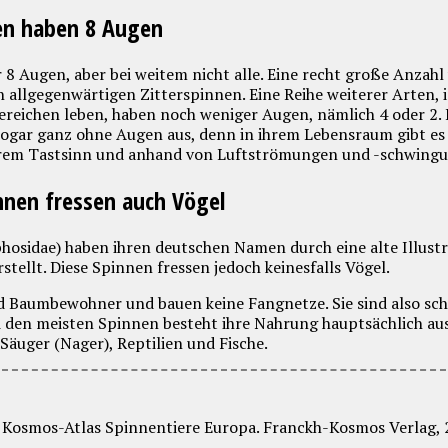
en haben 8 Augen
8 Augen, aber bei weitem nicht alle. Eine recht große Anzahl
 allgegenwärtigen Zitterspinnen. Eine Reihe weiterer Arten, i
reichen leben, haben noch weniger Augen, nämlich 4 oder 2. E
ar ganz ohne Augen aus, denn in ihrem Lebensraum gibt es o
 ihrem Tastsinn und anhand von Luftströmungen und -schwing
nen fressen auch Vögel
osidae) haben ihren deutschen Namen durch eine alte Illustra
tellt. Diese Spinnen fressen jedoch keinesfalls Vögel.
 Baumbewohner und bauen keine Fangnetze. Sie sind also sch
ei den meisten Spinnen besteht ihre Nahrung hauptsächlich au
Säuger (Nager), Reptilien und Fische.
 Kosmos-Atlas Spinnentiere Europa. Franckh-Kosmos Verlag, 2