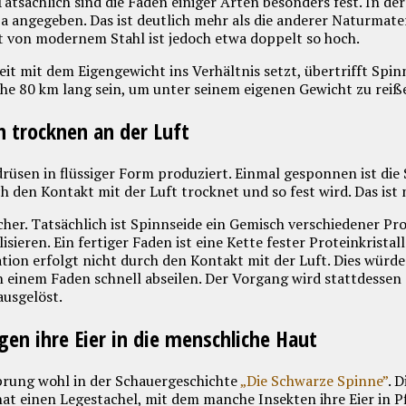
atsächlich sind die Fäden einiger Arten besonders fest. In der
 angegeben. Das ist deutlich mehr als die anderer Naturmater
t von modernem Stahl ist jedoch etwa doppelt so hoch.
it mit dem Eigengewicht ins Verhältnis setzt, übertrifft Spin
he 80 km lang sein, um unter seinem eigenen Gewicht zu reiß
 trocknen an der Luft
rüsen in flüssiger Form produziert. Einmal gesponnen ist die S
h den Kontakt mit der Luft trocknet und so fest wird. Das ist n
icher. Tatsächlich ist Spinnseide ein Gemisch verschiedener Pro
isieren. Ein fertiger Faden ist eine Kette fester Proteinkristall
sation erfolgt nicht durch den Kontakt mit der Luft. Dies würd
n einem Faden schnell abseilen. Der Vorgang wird stattdessen 
usgelöst.
en ihre Eier in die menschliche Haut
prung wohl in der Schauergeschichte
„Die Schwarze Spinne”
. D
at einen Legestachel, mit dem manche Insekten ihre Eier in P