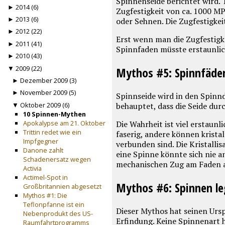
Spinnenseide berichtet wird. T
► 2014 (6)
Zugfestigkeit von ca. 10
00
MPa
► 2013 (6)
oder Sehnen. Die Zugfestigkei
► 2012 (22)
Erst wenn man die Zugfestigke
► 2011 (41)
Spinnfaden müsste erstaunlic
► 2010 (43)
▼ 2009 (22)
Mythos #5: Spinnfäden
► Dezember 2009 (3)
► November 2009 (5)
Spinnseide wird in den Spinnd
▼ Oktober 2009 (6)
behauptet, dass die Seide durc
10 Spinnen-Mythen
Apokalypse am 21. Oktober
Die Wahrheit ist viel erstaunl
Trittin redet wie ein
faserig, andere können kristall
Impfgegner
verbunden sind. Die Kristalli
Danone zahlt
eine Spinne könnte sich nie a
Schadenersatz wegen
mechanischen Zug am Faden a
Activia
Actimel-Spot in
Mythos #6: Spinnen leg
Großbritannien abgesetzt
Mythos #1: Die
Teflonpfanne ist ein
Dieser Mythos hat seinen Urs
Nebenprodukt des US-
Erfindung. Keine Spinnenart h
Raumfahrtprogramms