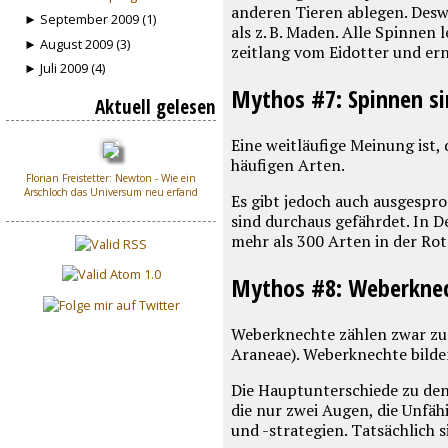
anderen Tieren ablegen. Desw
► September 2009 (1)
als z. B. Maden. Alle Spinnen
► August 2009 (3)
zeitlang vom Eidotter und ern
► Juli 2009 (4)
Mythos #7: Spinnen si
Aktuell gelesen
Eine weitläufige Meinung ist, 
häufigen Arten.
Florian Freistetter: Newton - Wie ein
Arschloch das Universum neu erfand
Es gibt jedoch auch ausgespr
sind durchaus gefährdet. In D
mehr als 300 Arten in der Rot
Mythos #8: Weberknec
Weberknechte zählen zwar zu 
Araneae). Weberknechte bilden
Die Hauptunterschiede zu den
die nur zwei Augen, die Unfäh
und -strategien. Tatsächlich