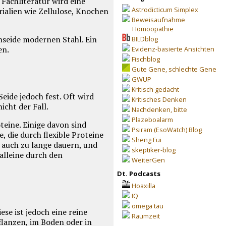
 Fachliteratur wird eine
Astrodicticum Simplex
ialien wie Zellulose, Knochen
Beweisaufnahme
Homöopathie
nseide modernen Stahl. Ein
BILDblog
en.
Evidenz-basierte Ansichten
Fischblog
Gute Gene, schlechte Gene
GWUP
Kritisch gedacht
eide jedoch fest. Oft wird
Kritisches Denken
icht der Fall.
Nachdenken, bitte
Plazeboalarm
teine. Einige davon sind
Psiram (EsoWatch) Blog
e, die durch flexible Proteine
Sheng Fui
e auch zu lange dauern, und
skeptiker-blog
alleine durch den
WeiterGen
Dt. Podcasts
Hoaxilla
IQ
omega tau
iese ist jedoch eine reine
Raumzeit
flanzen, im Boden oder in