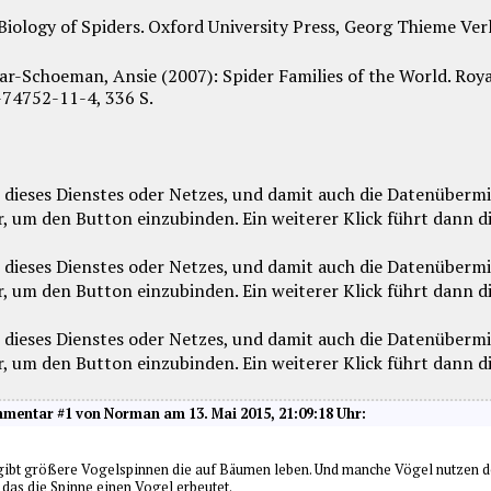
: Biology of Spiders. Oxford University Press, Georg Thieme Ver
r-Schoeman, Ansie (2007): Spider Families of the World. Roya
-74752-11-4, 336 S.
mentar #1 von Norman am 13. Mai 2015, 21:09:18 Uhr:
Es gibt größere Vogelspinnen die auf Bäumen leben. Und manche Vögel nutzen d
as die Spinne einen Vogel erbeutet.