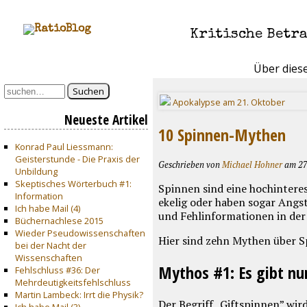
Kritische Betr
Über dies
Suchen
Apokalypse am 21. Oktober
Neueste Artikel
10 Spinnen-Mythen
Konrad Paul Liessmann:
Geisterstunde - Die Praxis der
Geschrieben von
Michael Hohner
am 27.
Unbildung
Skeptisches Wörterbuch #1:
Spinnen sind eine hochintere
Information
ekelig oder haben sogar Ang
Ich habe Mail (4)
und Fehlinformationen in der 
Büchernachlese 2015
Wieder Pseudowissenschaften
Hier sind zehn Mythen über S
bei der Nacht der
Wissenschaften
Mythos #1: Es gibt nu
Fehlschluss #36: Der
Mehrdeutigkeitsfehlschluss
Martin Lambeck: Irrt die Physik?
Der Begriff „Giftspinnen” wird
Ich habe Mail (3)