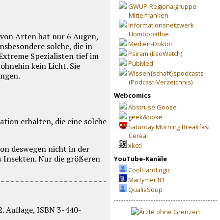
GWUP-Regionalgruppe
Mittelfranken
Informationsnetzwerk
Homöopathie
 von Arten hat nur 6 Augen,
Medien-Doktor
nsbesondere solche, die in
Psiram (EsoWatch)
xtreme Spezialisten tief im
PubMed
hnehin kein Licht. Sie
Wissen{schaft}spodcasts
ungen.
(Podcast-Verzeichnis)
Webcomics
Abstruse Goose
geek&poke
tion erhalten, die eine solche
Saturday Morning Breakfast
Cereal
xkcd
on deswegen nicht in der
s Insekten. Nur die größeren
YouTube-Kanäle
CoolHardLogic
Martymer 81
QualiaSoup
. Auflage, ISBN 3-440-