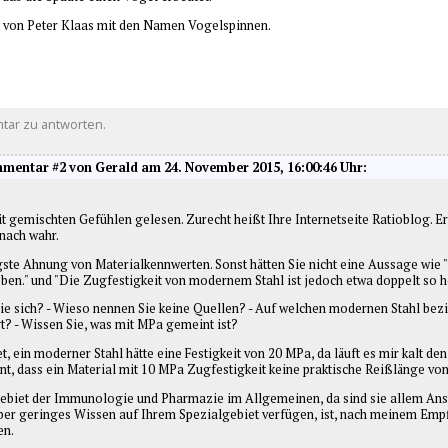
t von Peter Klaas mit den Namen Vogelspinnen.
tar zu antworten.
mentar #2 von Gerald am 24. November 2015, 16:00:46 Uhr:
it gemischten Gefühlen gelesen. Zurecht heißt Ihre Internetseite Ratioblog. Er
 nach wahr.
gste Ahnung von Materialkennwerten. Sonst hätten Sie nicht eine Aussage wie "I
en." und "Die Zugfestigkeit von modernem Stahl ist jedoch etwa doppelt so ho
Sie sich? - Wieso nennen Sie keine Quellen? - Auf welchen modernen Stahl bezie
t? - Wissen Sie, was mit MPa gemeint ist?
 ein moderner Stahl hätte eine Festigkeit von 20 MPa, da läuft es mir kalt den
annt, dass ein Material mit 10 MPa Zugfestigkeit keine praktische Reißlänge vo
Gebiet der Immunologie und Pharmazie im Allgemeinen, da sind sie allem Ansch
er geringes Wissen auf Ihrem Spezialgebiet verfügen, ist, nach meinem Empf
en.