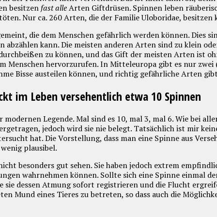
en besitzen
fast alle
Arten Giftdrüsen. Spinnen leben räuberis
 töten. Nur
ca. 260
Arten, die der Familie
Uloboridae
, besitzen 
gemeint, die dem Menschen gefährlich werden können. Dies sin
n abzählen kann. Die meisten anderen Arten sind zu klein ode
urchbeißen zu können, und das Gift der meisten Arten ist o
 Menschen hervorzurufen. In Mitteleuropa gibt es nur zwei (
me Bisse austeilen können, und richtig gefährliche Arten gibt 
kt im Leben versehentlich etwa 10 Spinnen
r modernen Legende. Mal sind es 10, mal 3, mal 6. Wie bei a
getragen, jedoch wird sie nie belegt. Tatsächlich ist mir kein
rsucht hat. Die Vorstellung, dass man eine Spinne aus Versehe
 wenig plausibel.
icht besonders gut sehen. Sie haben jedoch extrem empfindlic
ungen wahrnehmen können. Sollte sich eine Spinne einmal d
ie dessen Atmung sofort registrieren und die Flucht ergreif
en Mund eines Tieres zu betreten, so dass auch die Möglichke