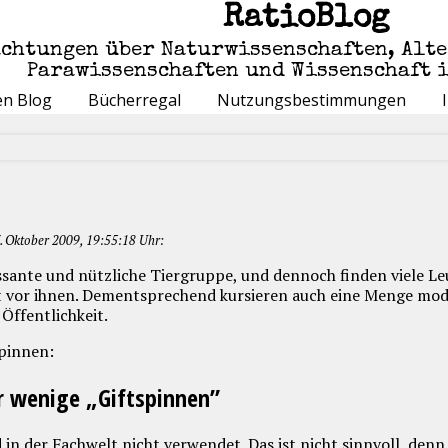
RatioBlog
achtungen über Naturwissenschaften, Alt
Parawissenschaften und Wissenschaft 
en Blog
Bücherregal
Nutzungsbestimmungen
 Oktober 2009, 19:55:18 Uhr:
ssante und nützliche Tiergruppe, und dennoch finden viele L
st vor ihnen. Dementsprechend kursieren auch eine Menge mo
Öffentlichkeit.
pinnen:
r wenige „Giftspinnen”
 in der Fachwelt nicht verwendet. Das ist nicht sinnvoll, den