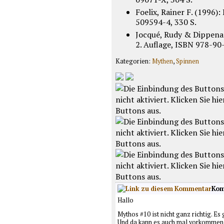
Foelix, Rainer F. (1996)
509594-4, 330 S.
Jocqué, Rudy & Dippenaa
2. Auflage, ISBN 978-90
Kategorien:
Mythen
,
Spinnen
Kom
Hallo
Mythos #10 ist nicht ganz richtig. 
Und da kann es auch mal vorkommen d