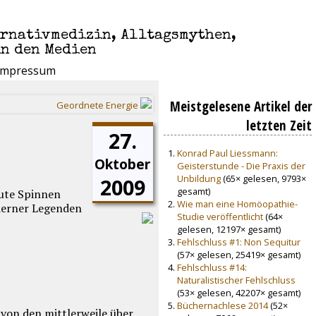
ernativmedizin, Alltagsmythen,
in den Medien
Impressum
Meistgelesene Artikel der
Geordnete Energie
letzten Zeit
27.
Konrad Paul Liessmann:
Oktober
Geisterstunde - Die Praxis der
Unbildung
(65× gelesen, 9793×
2009
gesamt)
eute Spinnen
Wie man eine Homöopathie-
derner Legenden
Studie veröffentlicht
(64×
gelesen, 12197× gesamt)
Fehlschluss #1: Non Sequitur
(57× gelesen, 25419× gesamt)
Fehlschluss #14:
Naturalistischer Fehlschluss
(53× gelesen, 42207× gesamt)
Büchernachlese 2014
(52×
n von den mittlerweile über