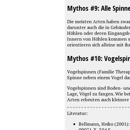
Mythos #9: Alle Spinn
Die meisten Arten haben zwar 
darunter auch die in Gebäuden
Höhlen oder deren Eingangsbe
Innern von Höhlen kommen sog
orientieren sich alleine mit
Mythos #10: Vogelspin
Vogelspinnen (Familie Theraph
Spinne neben einem Vogel dars
Vogelspinnen sind Boden- und
Lage, Vögel zu fangen. Wie b
Arten erbeuten auch kleinere 
Literatur:
Bellmann, Heiko (2001):
09071-X, 304 S.