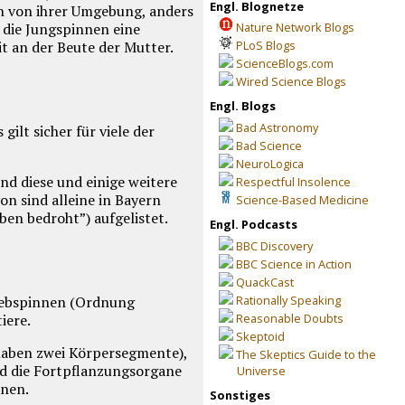
Engl. Blognetze
n von ihrer Umgebung, anders
n die Jungspinnen eine
Nature Network Blogs
t an der Beute der Mutter.
PLoS Blogs
ScienceBlogs.com
Wired Science Blogs
Engl. Blogs
Bad Astronomy
ilt sicher für viele der
Bad Science
NeuroLogica
d diese und einige weitere
Respectful Insolence
n sind alleine in Bayern
Science-Based Medicine
ben bedroht”) aufgelistet.
Engl. Podcasts
BBC Discovery
BBC Science in Action
QuackCast
 Webspinnen (Ordnung
Rationally Speaking
iere.
Reasonable Doubts
Skeptoid
 haben zwei Körpersegmente),
The Skeptics Guide to the
und die Fortpflanzungsorgane
Universe
nnen.
Sonstiges