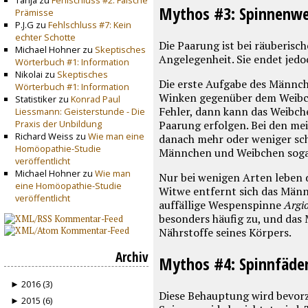
Tanja zu
Fehlschluss #2: Falsche
Mythos #3: Spinnenwe
Prämisse
P.J.G zu
Fehlschluss #7: Kein
echter Schotte
Die Paarung ist bei räuberisch
Michael Hohner zu
Skeptisches
Angelegenheit. Sie endet jed
Wörterbuch #1: Information
Nikolai zu
Skeptisches
Die erste Aufgabe des Männch
Wörterbuch #1: Information
Winken gegenüber dem Weibchen
Statistiker zu
Konrad Paul
Fehler, dann kann das Weibch
Liessmann: Geisterstunde - Die
Paarung erfolgen. Bei den me
Praxis der Unbildung
Richard Weiss zu
Wie man eine
danach mehr oder weniger schn
Homöopathie-Studie
Männchen und Weibchen sogar 
veröffentlicht
Michael Hohner zu
Wie man
Nur bei wenigen Arten leben 
eine Homöopathie-Studie
Witwe entfernt sich das Männc
veröffentlicht
auffällige Wespenspinne
Argi
besonders häufig zu, und das
Nährstoffe seines Körpers.
Archiv
Mythos #4: Spinnfäden 
► 2016 (3)
Diese Behauptung wird bevorz
► 2015 (6)