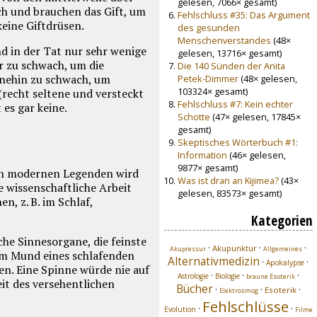
gelesen, 7066× gesamt)
ch und brauchen das Gift, um
Fehlschluss #35: Das Argument
keine Giftdrüsen.
des gesunden
Menschenverstandes
(48×
d in der Tat nur sehr wenige
gelesen, 13716× gesamt)
r zu schwach, um die
Die 140 Sünden der Anita
hnehin zu schwach, um
Petek-Dimmer
(48× gelesen,
103324× gesamt)
recht seltene und versteckt
Fehlschluss #7: Kein echter
es gar keine.
Schotte
(47× gelesen, 17845×
gesamt)
Skeptisches Wörterbuch #1:
Information
(46× gelesen,
9877× gesamt)
llen modernen Legenden wird
Was ist dran an Kijimea?
(43×
e wissenschaftliche Arbeit
gelesen, 83573× gesamt)
n, z. B. im Schlaf,
Kategorien
he Sinnesorgane, die feinste
·
·
·
Akupunktur
Akupressur
Allgemeines
em Mund eines schlafenden
Alternativmedizin
·
·
Apokalypse
en. Eine Spinne würde nie auf
·
·
·
Astrologie
Biologie
braune Esoterik
it des versehentlichen
Bücher
·
·
·
Esoterik
Elektrosmog
Fehlschlüsse
·
·
Evolution
Filme