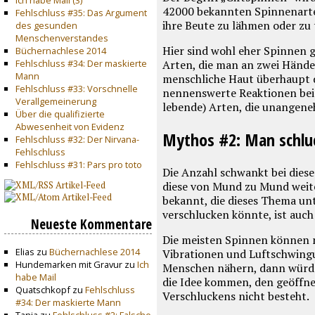
42000
bekannten Spinnenart
Fehlschluss #35: Das Argument
ihre Beute zu lähmen oder zu
des gesunden
Menschenverstandes
Hier sind wohl eher Spinnen 
Büchernachlese 2014
Fehlschluss #34: Der maskierte
Arten, die man an zwei Hände
Mann
menschliche Haut überhaupt d
Fehlschluss #33: Vorschnelle
nennenswerte Reaktionen beim
Verallgemeinerung
lebende) Arten, die unangeneh
Über die qualifizierte
Abwesenheit von Evidenz
Mythos #2: Man schluc
Fehlschluss #32: Der Nirvana-
Fehlschluss
Fehlschluss #31: Pars pro toto
Die Anzahl schwankt bei diese
diese von Mund zu Mund weiter
bekannt, die dieses Thema unte
verschlucken könnte, ist auch
Neueste Kommentare
Die meisten Spinnen können n
Elias zu
Büchernachlese 2014
Vibrationen und Luftschwing
Hundemarken mit Gravur zu
Ich
Menschen nähern, dann würde s
habe Mail
die Idee kommen, den geöffnet
Quatschkopf zu
Fehlschluss
Verschluckens nicht besteht.
#34: Der maskierte Mann