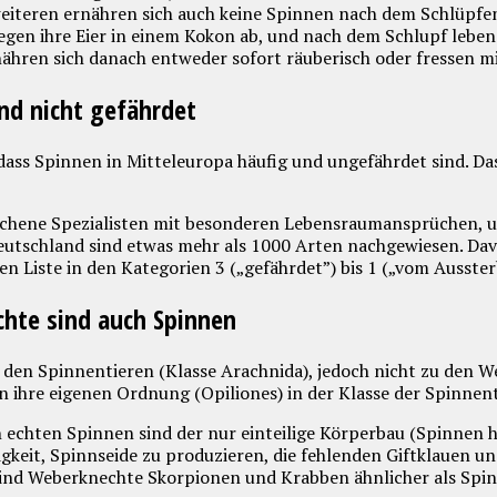
eiteren ernähren sich auch keine Spinnen nach dem Schlüpfe
 legen ihre Eier in einem Kokon ab, und nach dem Schlupf lebe
ähren sich danach entweder sofort räuberisch oder fressen mi
nd nicht gefährdet
dass Spinnen in Mitteleuropa häufig und ungefährdet sind. Das g
ochene Spezialisten mit besonderen Lebensraumansprüchen, un
eutschland sind etwas mehr als 1000 Arten nachgewiesen. Davo
en Liste in den Kategorien 3 („gefährdet”) bis 1 („vom Ausster
hte sind auch Spinnen
den Spinnentieren (Klasse Arachnida), jedoch nicht zu den
 ihre eigenen Ordnung (Opiliones) in der Klasse der Spinnent
 echten Spinnen sind der nur einteilige Körperbau (Spinnen
igkeit, Spinnseide zu produzieren, die fehlenden Giftklauen 
 sind Weberknechte Skorpionen und Krabben ähnlicher als Spi