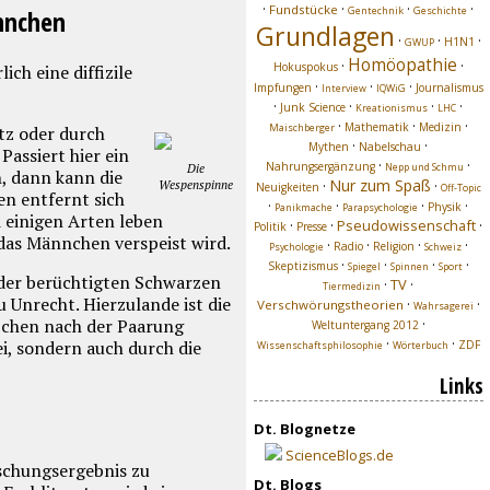
·
·
·
·
Fundstücke
nnchen
Gentechnik
Geschichte
Grundlagen
·
·
·
H1N1
GWUP
Homöopathie
·
·
Hokuspokus
ich eine diffizile
·
·
·
Impfungen
Journalismus
Interview
IQWiG
·
·
·
·
Junk Science
Kreationismus
LHC
·
·
·
Mathematik
Medizin
Maischberger
tz oder durch
·
·
Mythen
Nabelschau
assiert hier ein
·
·
Nahrungsergänzung
Die
Nepp und Schmu
, dann kann die
Nur zum Spaß
Wespenspinne
·
·
Neuigkeiten
Off-Topic
en entfernt sich
·
·
·
·
Physik
Panikmache
Parapsychologie
 einigen Arten leben
·
·
Pseudowissenschaft
·
Politik
Presse
das Männchen verspeist wird.
·
·
·
·
Radio
Religion
Psychologie
Schweiz
·
·
·
·
Skeptizismus
Spiegel
Spinnen
Sport
 der berüchtigten Schwarzen
·
TV
·
Tiermedizin
 Unrecht. Hierzulande ist die
·
·
Verschwörungstheorien
Wahrsagerei
ibchen nach der Paarung
·
Weltuntergang 2012
·
·
i, sondern auch durch die
ZDF
Wissenschaftsphilosophie
Wörterbuch
Links
Dt. Blognetze
ScienceBlogs.de
schungsergebnis zu
Dt. Blogs