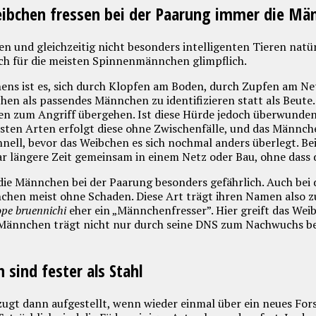
ibchen fressen bei der Paarung immer die Mä
en und gleichzeitig nicht besonders intelligenten Tieren natürl
och für die meisten Spinnenmännchen glimpflich.
ens ist es, sich durch Klopfen am Boden, durch Zupfen am Ne
 als passendes Männchen zu identifizieren statt als Beute. P
en zum Angriff übergehen. Ist diese Hürde jedoch überwunden
isten Arten erfolgt diese ohne Zwischenfälle, und das Männch
ell, bevor das Weibchen es sich nochmal anders überlegt. Bei
längere Zeit gemeinsam in einem Netz oder Bau, ohne dass 
die Männchen bei der Paarung besonders gefährlich. Auch bei
hen meist ohne Schaden. Diese Art trägt ihren Namen also zu
ope bruennichi
eher ein „Männchenfresser”. Hier greift das We
 Männchen trägt nicht nur durch seine DNS zum Nachwuchs be
sind fester als Stahl
ugt dann aufgestellt, wenn wieder einmal über ein neues For