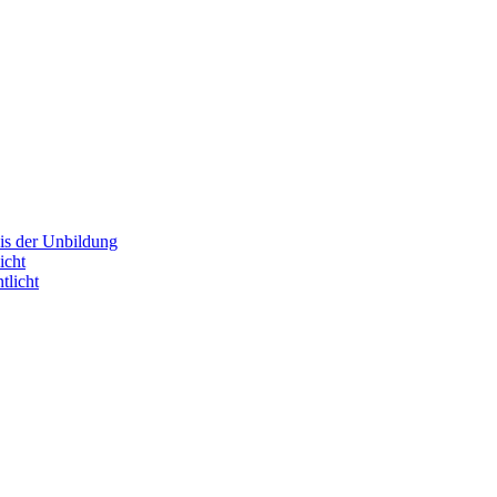
is der Unbildung
icht
tlicht