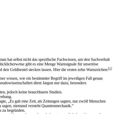
 man hat selbst nicht das spezifische Fachwissen, um den Sachverhalt
Glücklicherweise gibt es eine Menge Warnsignale für unseriöse
[1]
d den Geldbeutel stecken lassen. Hier die ersten zehn Warnzeichen:
er wissen, wie ein bestimmter Begriff im jeweiligen Fall genau
 Pseudowissenschaften dient Jargon nur dazu, besonders
en, jedoch keine brauchbaren Studien.
enhang.
te, „Es gab eine Zeit, als Zeitungen sagten, nur zwölf Menschen
er zu sagen, niemand versteht Quantenmechanik.”
ns zu begründen.