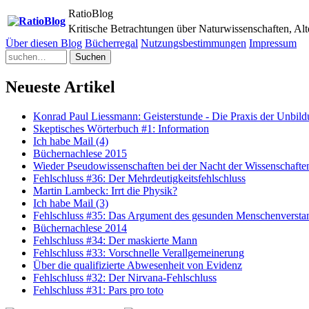
RatioBlog
Kritische Betrachtungen über Naturwissenschaften, Al
Über diesen Blog
Bücherregal
Nutzungsbestimmungen
Impressum
Suchen
Neueste Artikel
Konrad Paul Liessmann: Geisterstunde - Die Praxis der Unbil
Skeptisches Wörterbuch #1: Information
Ich habe Mail (4)
Büchernachlese 2015
Wieder Pseudowissenschaften bei der Nacht der Wissenschafte
Fehlschluss #36: Der Mehrdeutigkeitsfehlschluss
Martin Lambeck: Irrt die Physik?
Ich habe Mail (3)
Fehlschluss #35: Das Argument des gesunden Menschenversta
Büchernachlese 2014
Fehlschluss #34: Der maskierte Mann
Fehlschluss #33: Vorschnelle Verallgemeinerung
Über die qualifizierte Abwesenheit von Evidenz
Fehlschluss #32: Der Nirvana-Fehlschluss
Fehlschluss #31: Pars pro toto