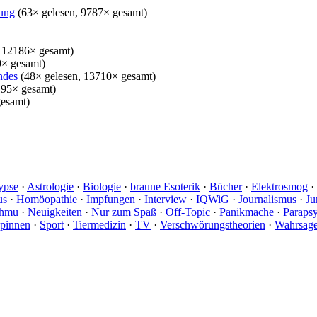
dung
(63× gelesen, 9787× gesamt)
 12186× gesamt)
9× gesamt)
ndes
(48× gelesen, 13710× gesamt)
195× gesamt)
gesamt)
ypse
·
Astrologie
·
Biologie
·
braune Esoterik
·
Bücher
·
Elektrosmog
·
us
·
Homöopathie
·
Impfungen
·
Interview
·
IQWiG
·
Journalismus
·
Ju
chmu
·
Neuigkeiten
·
Nur zum Spaß
·
Off-Topic
·
Panikmache
·
Paraps
pinnen
·
Sport
·
Tiermedizin
·
TV
·
Verschwörungstheorien
·
Wahrsage