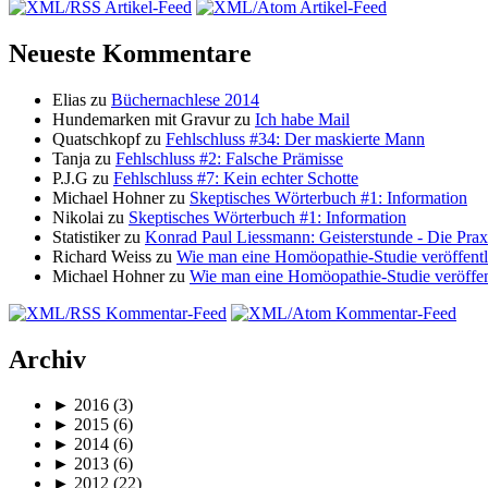
Neueste Kommentare
Elias zu
Büchernachlese 2014
Hundemarken mit Gravur zu
Ich habe Mail
Quatschkopf zu
Fehlschluss #34: Der maskierte Mann
Tanja zu
Fehlschluss #2: Falsche Prämisse
P.J.G zu
Fehlschluss #7: Kein echter Schotte
Michael Hohner zu
Skeptisches Wörterbuch #1: Information
Nikolai zu
Skeptisches Wörterbuch #1: Information
Statistiker zu
Konrad Paul Liessmann: Geisterstunde - Die Prax
Richard Weiss zu
Wie man eine Homöopathie-Studie veröffentl
Michael Hohner zu
Wie man eine Homöopathie-Studie veröffen
Archiv
► 2016 (3)
► 2015 (6)
► 2014 (6)
► 2013 (6)
► 2012 (22)