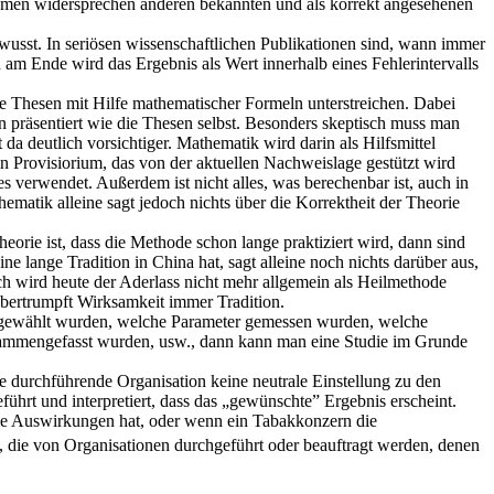
hmen widersprechen anderen bekannten und als korrekt angesehenen
wusst. In seriösen wissenschaftlichen Publikationen sind, wann immer
 am Ende wird das Ergebnis als Wert innerhalb eines Fehlerintervalls
e Thesen mit Hilfe mathematischer Formeln unterstreichen. Dabei
 präsentiert wie die Thesen selbst. Besonders skeptisch muss man
da deutlich vorsichtiger. Mathematik wird darin als Hilfsmittel
ein Provisiorium, das von der aktuellen Nachweislage gestützt wird
verwendet. Außerdem ist nicht alles, was berechenbar ist, auch in
matik alleine sagt jedoch nichts über die Korrektheit der Theorie
orie ist, dass die Methode schon lange praktiziert wird, dann sind
e lange Tradition in China hat, sagt alleine noch nichts darüber aus,
noch wird heute der Aderlass nicht mehr allgemein als Heilmethode
 übertrumpft Wirksamkeit immer Tradition.
ausgewählt wurden, welche Parameter gemessen wurden, welche
zusammengefasst wurden, usw., dann kann man eine Studie im Grunde
e durchführende Organisation keine neutrale Einstellung zu den
führt und interpretiert, dass das „gewünschte” Ergebnis erscheint.
iale Auswirkungen hat, oder wenn ein Tabakkonzern die
n, die von Organisationen durchgeführt oder beauftragt werden, denen