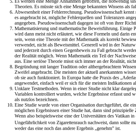
Es werden eine Menge Annahmen getroffen, die notwendig sind
Theorien. Es müsste sich eine Menge bekannten Wissens als fals
Abwesenheit einer Fehlerrechnung. Pseudowissenschaft kennt nu
es angebracht ist, mögliche Fehlerquellen und Toleranzen ange
angegeben. Pseudowissenschaft dagegen ist oft von ihrer Richt
Mathematisierung und mathematische Beweisführung. Einige Pse
wird dann meist nicht erläutert, wie diese Formeln und darin 
sein, wenn eine Theorie mit der Mathematik als korrekt bewiesen
verwendet, nicht als Beweismittel. Generell wird in der Naturwi
und jederzeit durch einen Gegenbeweis zu Fall gebracht werde
der Realität möglich. Wenn Mathematik ein Teil der Nachweise 
aus. Eine seriöse Theorie misst sich immer an der Realität, nic
Begründung mit langer Tradition oder althergebrachtem Wissen. 
Zweifel angebracht. Die meisten der aktuell anerkannten wissens
ob sie auch funktioniert. In Europa hatte die Praxis des „Aderl
angewendet, einfach weil er sich für die meisten Indikationen 
Unklare Testmethoden. Wenn in einer Studie nicht klar dargel
Variablen kontrolliert wurden, welche Ergebnisse erfasst und 
als nutzlos bezeichnen.
Eine Studie wurde von einer Organisation durchgeführt, die ei
möglichen Ergebnissen einer Studie hat, dann sind prinzipielle 
Wenn also beispielsweise eine der Universitäten des Vatikan 
Ungefährlichkeit von Zigarettenrauch nachweist, dann sollte ma
weder das eine noch das andere Ergebnis „genehm” ist.