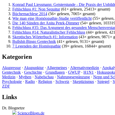
Konrad Paul Liessmann: Geisterstunde - Die Praxis der Unbil
Fehlschluss #1: Non Sequitur
(61× gelesen, 25413× gesamt)
Büchernachlese 2014
(56× gelesen, 7065× gesamt)
Wie man eine Homöopathie-Studie veröffentlicht
(55× gelesen,
Die 140 Sünden der Anita Petek-Dimmer
(54× gelesen, 10331
Fehlschluss #35: Das Argument des gesunden Menschenversta
Fehlschluss #14: Naturalistischer Fehlschluss
(44× gelesen, 42
Skeptisches Wörterbuch #1: Information
(43× gelesen, 9871× 
Bullshit-Bingo Gentechnik
(41× gelesen, 9131× gesamt)
7 Legenden der Homöopathie
(39× gelesen, 16844× gesamt)
Kategorien
Akupressur
·
Akupunktur
·
Allgemeines
·
Alternativmedizin
·
Apokal
Gentechnik
·
Geschichte
·
Grundlagen
·
GWUP
·
H1N1
·
Hokuspok
Medizin
·
Mythen
·
Nabelschau
·
Nahrungsergänzung
·
Nepp und S
Psychologie
·
Radio
·
Religion
·
Schweiz
·
Skeptizismus
·
Spiegel
·
S
ZDF
Links
Dt. Blognetze
ScienceBlogs.de