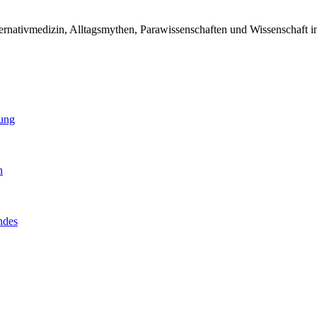
ternativmedizin, Alltagsmythen, Parawissenschaften und Wissenschaft 
dung
n
ndes