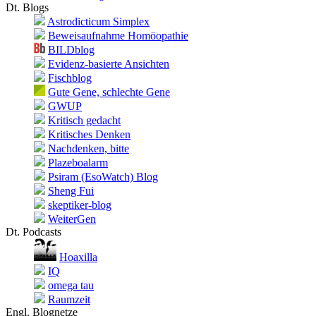
Dt. Blogs
Astrodicticum Simplex
Beweisaufnahme Homöopathie
BILDblog
Evidenz-basierte Ansichten
Fischblog
Gute Gene, schlechte Gene
GWUP
Kritisch gedacht
Kritisches Denken
Nachdenken, bitte
Plazeboalarm
Psiram (EsoWatch) Blog
Sheng Fui
skeptiker-blog
WeiterGen
Dt. Podcasts
Hoaxilla
IQ
omega tau
Raumzeit
Engl. Blognetze