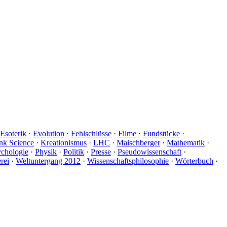
Esoterik
·
Evolution
·
Fehlschlüsse
·
Filme
·
Fundstücke
·
nk Science
·
Kreationismus
·
LHC
·
Maischberger
·
Mathematik
·
ychologie
·
Physik
·
Politik
·
Presse
·
Pseudowissenschaft
·
rei
·
Weltuntergang 2012
·
Wissenschaftsphilosophie
·
Wörterbuch
·