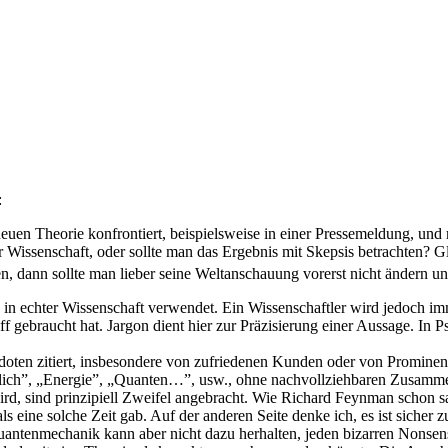
:
neuen Theorie konfrontiert, beispielsweise in einer Pressemeldung, und
er Wissenschaft, oder sollte man das Ergebnis mit Skepsis betrachten? 
 dann sollte man lieber seine Weltanschauung vorerst nicht ändern un
n echter Wissenschaft verwendet. Ein Wissenschaftler wird jedoch imm
ff gebraucht hat. Jargon dient hier zur Präzisierung einer Aussage. In
ten zitiert, insbesondere von zufriedenen Kunden oder von Prominent
ich”, „Energie”, „Quanten…”, usw., ohne nachvollziehbaren Zusamm
, sind prinzipiell Zweifel angebracht. Wie Richard Feynman schon sag
mals eine solche Zeit gab. Auf der anderen Seite denke ich, es ist sich
Quantenmechanik kann aber nicht dazu herhalten, jeden bizarren Nonse