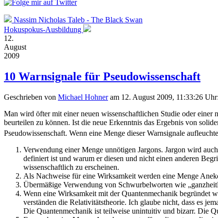
Nassim Nicholas Taleb - The Black Swan
Hokuspokus-Ausbildung
12.
August
2009
10 Warnsignale für Pseudowissenschaft
Geschrieben von
Michael Hohner
am 12. August 2009, 11:33:26 Uhr
Man wird öfter mit einer neuen wissenschaftlichen Studie oder einer 
beurteilen zu können. Ist die neue Erkenntnis das Ergebnis von solid
Pseudowissenschaft. Wenn eine Menge dieser Warnsignale aufleuchten,
Verwendung einer Menge unnötigen Jargons. Jargon wird auch i
definiert ist und warum er diesen und nicht einen anderen Begri
wissenschaftlich zu erscheinen.
Als Nachweise für eine Wirksamkeit werden eine Menge Anekdo
Übermäßige Verwendung von Schwurbelworten wie „ganzheitl
Wenn eine Wirksamkeit mit der Quantenmechanik begründet wird
verständen die Relativitätstheorie. Ich glaube nicht, dass es je
Die Quantenmechanik ist teilweise unintuitiv und bizarr. Die 