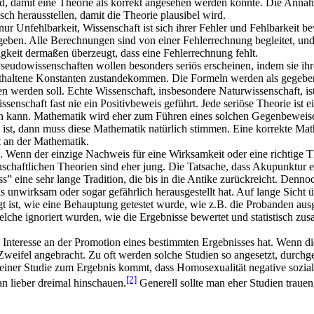
, damit eine Theorie als korrekt angesehen werden könnte. Die Anna
ch herausstellen, damit die Theorie plausibel wird.
r Unfehlbarkeit, Wissenschaft ist sich ihrer Fehler und Fehlbarkeit be
geben. Alle Berechnungen sind von einer Fehlerrechnung begleitet, und
igkeit dermaßen überzeugt, dass eine Fehlerrechnung fehlt.
udowissenschaften wollen besonders seriös erscheinen, indem sie ihr
enthaltene Konstanten zustandekommen. Die Formeln werden als gegeben
 werden soll. Echte Wissenschaft, insbesondere Naturwissenschaft, ist 
ssenschaft fast nie ein Positivbeweis geführt. Jede seriöse Theorie ist 
n kann. Mathematik wird eher zum Führen eines solchen Gegenbeweises 
ist, dann muss diese Mathematik natürlich stimmen. Eine korrekte Mathe
ht an der Mathematik.
Wenn der einzige Nachweis für eine Wirksamkeit oder eine richtige The
chaftlichen Theorien sind eher jung. Die Tatsache, dass Akupunktur ein
ass” eine sehr lange Tradition, die bis in die Antike zurückreicht. Den
als unwirksam oder sogar gefährlich herausgestellt hat. Auf lange Sicht
egt ist, wie eine Behauptung getestet wurde, wie z.B. die Probanden 
welche ignoriert wurden, wie die Ergebnisse bewertet und statistisch 
n Interesse an der Promotion eines bestimmten Ergebnisses hat. Wenn di
Zweifel angebracht. Zu oft werden solche Studien so angesetzt, durchge
in einer Studie zum Ergebnis kommt, dass Homosexualität negative soz
[2]
n lieber dreimal hinschauen.
Generell sollte man eher Studien traue