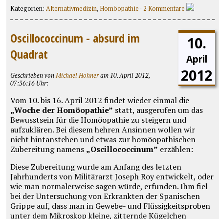
Kategorien:
Alternativmedizin
,
Homöopathie
·
2 Kommentare
Oscillococcinum - absurd im
10.
Quadrat
April
2012
Geschrieben von
Michael Hohner
am 10. April 2012,
07:36:16 Uhr:
Vom 10. bis 16. April 2012 findet wieder einmal die
„Woche der Homöopathie”
statt, ausgerufen um das
Bewusstsein für die Homöopathie zu steigern und
aufzuklären. Bei diesem hehren Ansinnen wollen wir
nicht hintanstehen und etwas zur homöopathischen
Zubereitung namens
„Oscillococcinum”
erzählen:
Diese Zubereitung wurde am Anfang des letzten
Jahrhunderts von Militärarzt Joseph Roy entwickelt, oder
wie man normalerweise sagen würde, erfunden. Ihm fiel
bei der Untersuchung von Erkrankten der Spanischen
Grippe auf, dass man in Gewebe- und Flüssigkeitsproben
unter dem Mikroskop kleine, zitternde Kügelchen