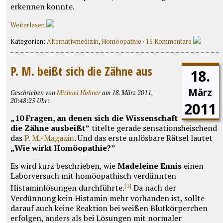
erkennen konnte.
Weiterlesen
Kategorien:
Alternativmedizin
,
Homöopathie
·
15 Kommentare
P. M. beißt sich die Zähne aus
18.
März
Geschrieben von
Michael Hohner
am 18. März 2011,
20:48:25 Uhr:
2011
„10 Fragen, an denen sich die Wissenschaft
die Zähne ausbeißt”
titelte gerade sensationsheischend
das
P. M.-Magazin
. Und das erste unlösbare Rätsel lautet
„Wie wirkt Homöopathie?”
Es wird kurz beschrieben, wie
Madeleine Ennis
einen
Laborversuch mit homöopathisch verdünnten
[1]
Histaminlösungen durchführte.
Da nach der
Verdünnung kein Histamin mehr vorhanden ist, sollte
darauf auch keine Reaktion bei weißen Blutkörperchen
erfolgen, anders als bei Lösungen mit normaler