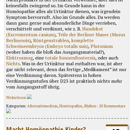
keinesfalls zwingend so. Im Grunde kann in der
Homöopathie alles als Urtinktur dienen, was irgendein
Symptom hervorruft. Also im Grunde alles. Da werden
dann ganz gerne mal absonderliche Dinge verrieben,
verschüttelt und verdünnt, wie z. B.
Hundekot
(Excrementum can
i
um)
,
Teile der Berliner Mauer (Murus
Berlinensis)
,
Röntgenstrahlen
,
komplette
Schweineembryos (Embryo totalis suis)
,
Plutonium
(woher haben die bloß das Ausgangsmaterial?),
Elektrosmog
, eine
totale Sonnenfinsternis
, oder auch
Nichts
. Was in der Urtinktur mal enthalten war, ist aber
gar nicht relevant, denn das fertige „Medikament” ist nur
eine Verdünnung davon. Spätestens in hohen
Verdünnungsstufen über D23 ist praktisch nichts mehr
vom Ausgangsstoff übrig.
Weiterlesen
Kategorien:
Alternativmedizin
,
Homöopathie
,
Mythen
·
20 Kommentare
Macht Homöopathie Kinder?